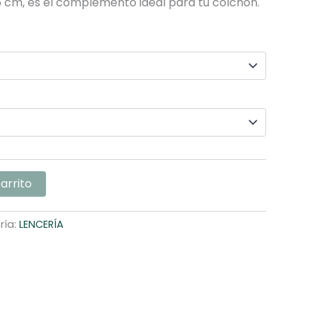
 cm, es el complemento ideal para tu colchón.
$94,900.00
carrito
ría:
LENCERÍA