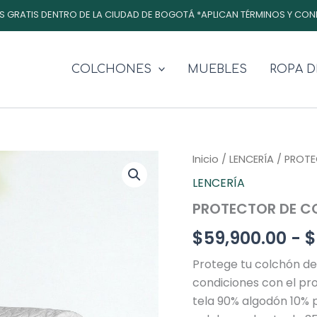
S GRATIS DENTRO DE LA CIUDAD DE BOGOTÁ *APLICAN TÉRMINOS Y CON
COLCHONES
MUEBLES
ROPA D
PROTECTOR
Inicio
/
LENCERÍA
/ PROT
DE
LENCERÍA
COLCHÓN
ACOLCHADO
PROTECTOR DE 
cantidad
$
59,900.00
-
$
Protege tu colchón d
condiciones con el pr
tela 90% algodón 10% 