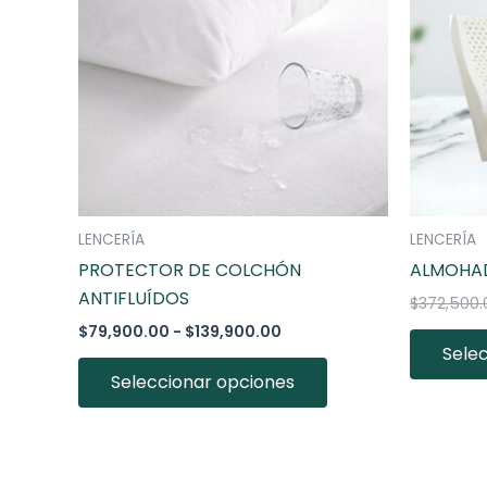
múltiples
hasta
variantes.
$139,900.00
Las
opciones
se
pueden
elegir
en
la
LENCERÍA
LENCERÍA
página
PROTECTOR DE COLCHÓN
ALMOHAD
de
ANTIFLUÍDOS
$
372,500.
producto
$
79,900.00
-
$
139,900.00
Sele
Seleccionar opciones