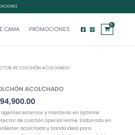
DICIONES
E CAMA
PROMOCIONES
ECTOR DE COLCHÓN ACOLCHADO
Rango
de
COLCHÓN ACOLCHADO
precios:
94,900.00
desde
e agentes externos y mantenlo en óptimas
$59,900.00
otector de colchón Special Home. Elaborado en
hasta
poliéster acolchada y banda ideal para