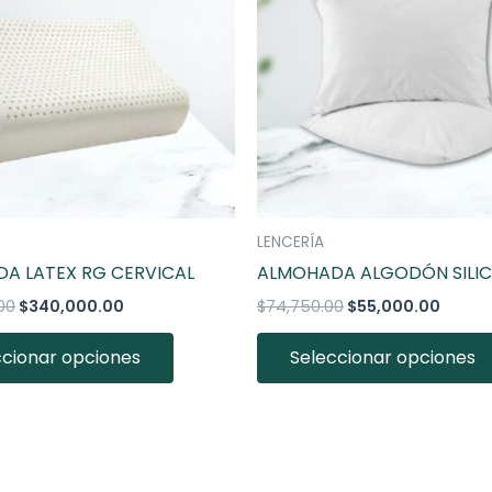
múltiples
variantes.
Las
opciones
se
pueden
elegir
en
la
LENCERÍA
página
A LATEX RG CERVICAL
ALMOHADA ALGODÓN SILI
de
00
$
340,000.00
$
74,750.00
$
55,000.00
producto
ccionar opciones
Seleccionar opciones