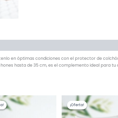
enlo en óptimas condiciones con el protector de colchó
chones hasta de 35 cm, es el complemento ideal para tu 
El
El
El
El
Este
precio
precio
precio
preci
producto
ta!
ta!
¡Oferta!
¡Oferta!
original
actual
original
actua
era:
es:
tiene
era:
es:
$372,500.00.
$340,000.00.
$74,750.00.
$55,0