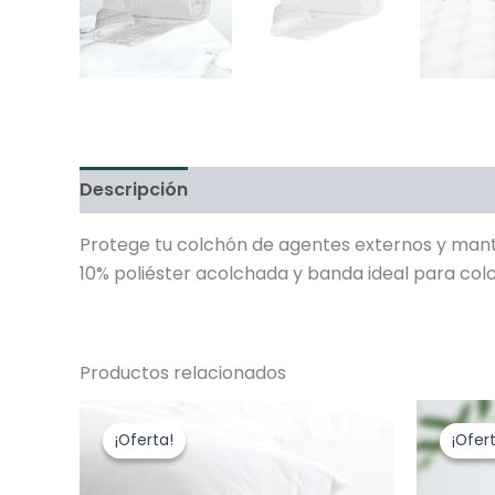
Descripción
Información adicional
Protege tu colchón de agentes externos y mant
10% poliéster acolchada y banda ideal para col
Productos relacionados
Rango
Este
de
producto
¡Oferta!
¡Oferta!
¡Ofer
¡Ofer
precios:
desde
tiene
$79,900.00