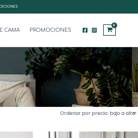
DICIONES
E CAMA
PROMOCIONES
Rango
Rango
Este
Este