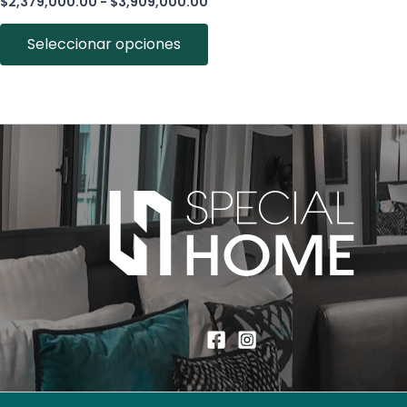
$
2,379,000.00
-
$
3,909,000.00
Seleccionar opciones