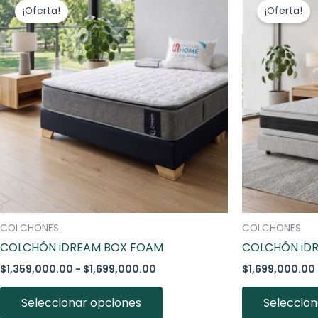
de
producto
¡Oferta!
¡Oferta!
precios:
desde
tiene
$1,359,000.00
múltiples
hasta
variantes.
$1,699,000.00
Las
opciones
se
pueden
elegir
en
la
página
COLCHONES
COLCHONES
de
COLCHÓN iDREAM BOX FOAM
COLCHÓN iD
producto
$
1,359,000.00
-
$
1,699,000.00
$
1,699,000.00
Seleccionar opciones
Seleccion