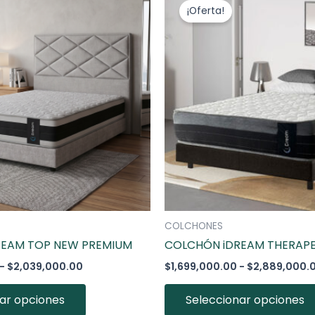
de
producto
¡Oferta!
precios:
desde
tiene
$1,699,000.00
múltiples
hasta
variantes.
$2,039,000.00
Las
opciones
se
pueden
elegir
en
la
página
COLCHONES
de
REAM TOP NEW PREMIUM
COLCHÓN iDREAM THERAP
producto
-
$
2,039,000.00
$
1,699,000.00
-
$
2,889,000.
ar opciones
Seleccionar opciones