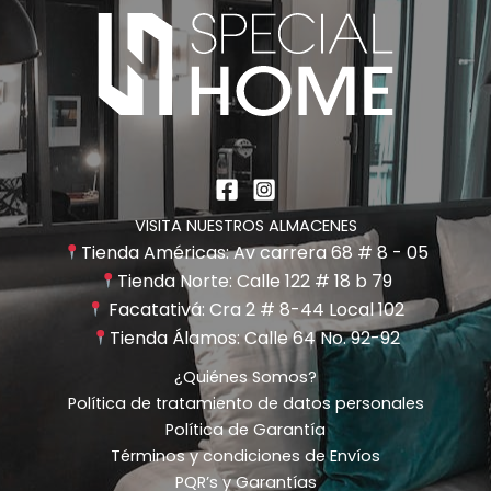
VISITA NUESTROS ALMACENES
Tienda Américas: Av carrera 68 # 8 - 05
Tienda Norte: Calle 122 # 18 b 79
Facatativá: Cra 2 # 8-44 Local 102
Tienda Álamos: Calle 64 No. 92-92
¿Quiénes Somos?
Política de tratamiento de datos personales
Política de Garantía
Términos y condiciones de Envíos
PQR’s y Garantías