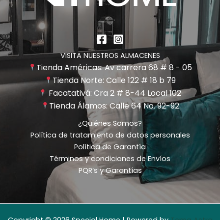
VISITA NUESTROS ALMACENES
Tienda Américas: Av carrera 68 # 8 - 05
Tienda Norte: Calle 122 # 18 b 79
Facatativá: Cra 2 # 8-44 Local 102
Tienda Álamos: Calle 64 No. 92-92
¿Quiénes Somos?
Política de tratamiento de datos personales
Política de Garantía
Términos y condiciones de Envíos
PQR’s y Garantías