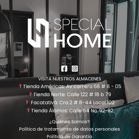
VISITA NUESTROS ALMACENES
Tienda Américas: Av carrera 68 # 8 - 05
Tienda Norte: Calle 122 # 18 b 79
Facatativá: Cra 2 # 8-44 Local 102
Tienda Álamos: Calle 64 No. 92-92
¿Quiénes Somos?
Política de tratamiento de datos personales
Política de Garantía