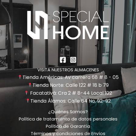
VISITA NUESTROS ALMACENES
Tienda Américas: Av carrera 68 # 8 - 05
Tienda Norte: Calle 122 # 18 b 79
Facatativá: Cra 2 # 8-44 Local 102
Tienda Álamos: Calle 64 No. 92-92
¿Quiénes Somos?
Política de tratamiento de datos personales
Política de Garantía
Términos y condiciones de Envíos