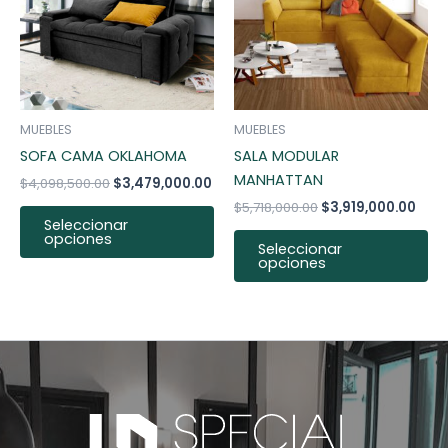
variantes.
va
Las
La
opciones
op
se
se
pueden
pu
MUEBLES
MUEBLES
elegir
ele
SOFA CAMA OKLAHOMA
SALA MODULAR
en
en
MANHATTAN
$
4,098,500.00
$
3,479,000.00
la
la
$
5,718,000.00
$
3,919,000.00
página
pá
Seleccionar
opciones
de
de
Seleccionar
opciones
producto
pr