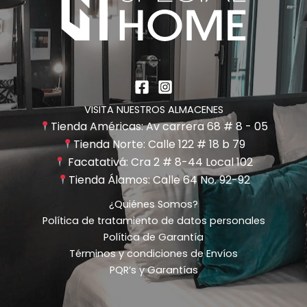
VISITA NUESTROS ALMACENES
Tienda Américas: Av carrera 68 # 8 - 05
Tienda Norte: Calle 122 # 18 b 79
Facatativá: Cra 2 # 8-44 Local 102
Tienda Álamos: Calle 64 No. 92-92
¿Quiénes Somos?
Política de tratamiento de datos personales
Política de Garantía
Términos y condiciones de Envíos
PQR’s y Garantías