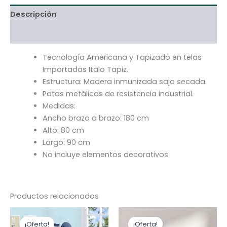
Descripción
Información adicional
Tecnología Americana y Tapizado en telas
Importadas Italo Tapiz.
Estructura: Madera inmunizada sajo secada.
Patas metálicas de resistencia industrial.
Medidas:
Ancho brazo a brazo: 180 cm
Alto: 80 cm
Largo: 90 cm
No incluye elementos decorativos
Productos relacionados
Rango
El
El
Este
Es
de
precio
pre
¡Oferta!
¡Oferta!
¡Oferta!
¡Oferta!
producto
pr