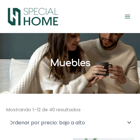
Ordenado
Ir
por
precio:
al
bajo
contenido
a
alto
Muebles
Mostrando 1–12 de 40 resultados