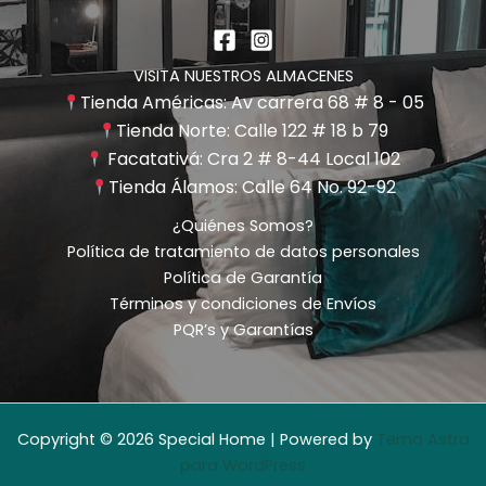
VISITA NUESTROS ALMACENES
Tienda Américas: Av carrera 68 # 8 - 05
Tienda Norte: Calle 122 # 18 b 79
Facatativá: Cra 2 # 8-44 Local 102
Tienda Álamos: Calle 64 No. 92-92
¿Quiénes Somos?
Política de tratamiento de datos personales
Política de Garantía
Términos y condiciones de Envíos
PQR’s y Garantías
Copyright © 2026 Special Home | Powered by
Tema Astra
para WordPress