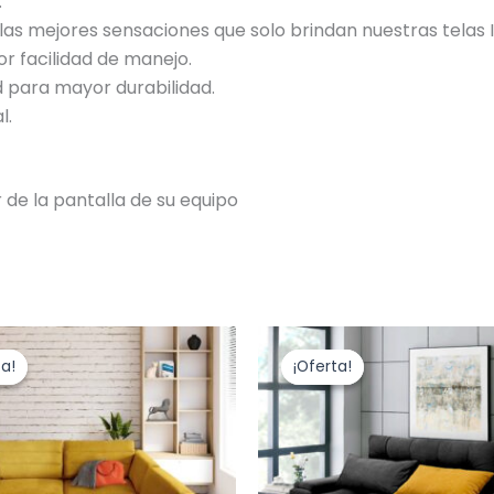
.
as mejores sensaciones que solo brindan nuestras telas 
r facilidad de manejo.
 para mayor durabilidad.
l.
r de la pantalla de su equipo
El
El
El
Este
precio
precio
precio
producto
ta!
ta!
¡Oferta!
¡Oferta!
original
actual
original
era:
es:
tiene
era:
$5,718,000.00.
$3,919,000.00.
$4,098,500.00
múltiples
variantes.
Las