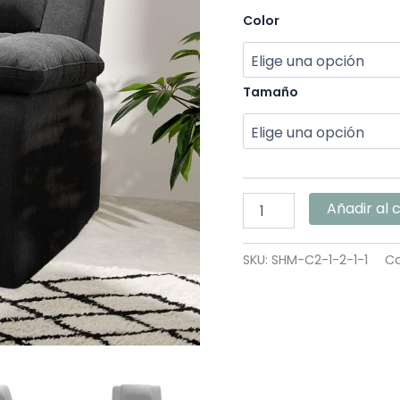
Color
Tamaño
Añadir al 
SKU:
SHM-C2-1-2-1-1
Ca