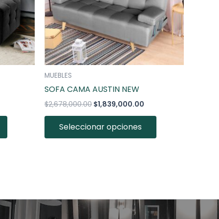
opciones
opciones
se
se
pueden
pueden
elegir
elegir
en
en
la
la
MUEBLES
página
página
SOFA CAMA AUSTIN NEW
de
de
$
2,678,000.00
$
1,839,000.00
producto
producto
Seleccionar opciones