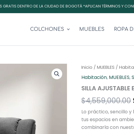
S GRATIS DENTRO DE LA CIUDAD DE BOGOTÁ *APLICAN TÉRMINOS Y CON
COLCHONES
MUEBLES
ROPA D
SILLA
Inicio
/
MUEBLES
/
Habita
AJUSTABLE
Habitación
,
MUEBLES
,
S
ELÉCTRICA
cantidad
SILLA AJUSTABLE 
$
4,559,000.00
Lo práctico, sencillo y 
tus espacios en ambi
combinarla con nuestra