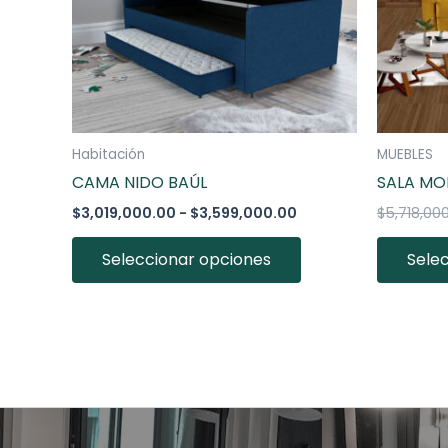
opciones
se
pueden
elegir
en
la
Habitación
MUEBLES
página
CAMA NIDO BAÚL
SALA M
de
$
3,019,000.00
-
$
3,599,000.00
$
5,718,00
producto
Seleccionar opciones
Sele