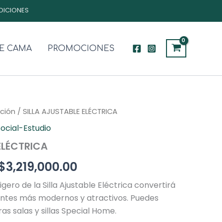
DICIONES
E CAMA
PROMOCIONES
ción
El
/ SILLA AJUSTABLE ELÉCTRICA
El
ocial-Estudio
precio
precio
ELÉCTRICA
original
actual
$
3,219,000.00
era:
es:
ligero de la Silla Ajustable Eléctrica convertirá
$4,559,000.00.
$3,219,000.00.
entes más modernos y atractivos. Puedes
s salas y sillas Special Home.