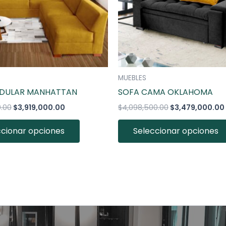
opciones
se
pueden
elegir
en
la
MUEBLES
página
ODULAR MANHATTAN
SOFA CAMA OKLAHOMA
de
0.00
$
3,919,000.00
$
4,098,500.00
$
3,479,000.00
producto
ccionar opciones
Seleccionar opciones