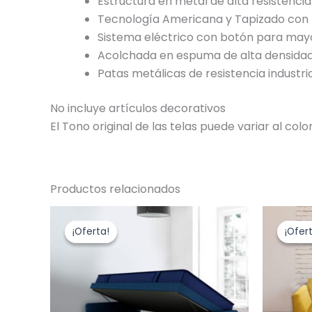
Estructura en metal de alta resistencia
Tecnología Americana y Tapizado con l
Sistema eléctrico con botón para mayo
Acolchada en espuma de alta densidad
Patas metálicas de resistencia industria
No incluye artículos decorativos
El Tono original de las telas puede variar al colo
Productos relacionados
Rango
Este
de
producto
¡Oferta!
¡Oferta!
¡Ofer
¡Ofer
precios:
desde
tiene
$3,019,000.00
múltiples
hasta
variantes.
$3,599,000.00
Las