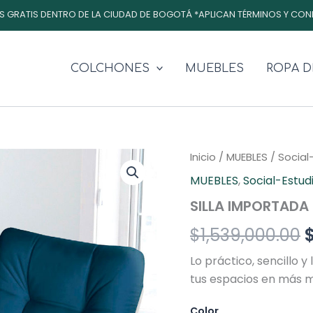
S GRATIS DENTRO DE LA CIUDAD DE BOGOTÁ *APLICAN TÉRMINOS Y CON
COLCHONES
MUEBLES
ROPA D
SILLA
Inicio
/
MUEBLES
/
Social
E
IMPORTADA
MUEBLES
,
Social-Estud
BOSTON
p
cantidad
SILLA IMPORTADA
o
$
1,539,000.00
e
Lo práctico, sencillo y
$
tus espacios en más m
Color