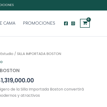
DICIONES
E CAMA
PROMOCIONES
-Estudio
l
/ SILLA IMPORTADA BOSTON
El
io
recio
precio
 BOSTON
riginal
actual
$
1,319,000.00
ra:
es:
 ligero de la Silla Importada Boston convertirá
1,539,000.00.
$1,319,000.00.
odernos y atractivos