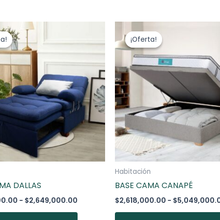
Rango
Este
de
producto
ta!
ta!
¡Oferta!
¡Oferta!
precios:
desde
tiene
$2,329,000.00
múltiples
hasta
variantes.
$2,649,000.00
Las
opciones
se
pueden
elegir
en
la
Habitación
página
MA DALLAS
BASE CAMA CANAPÉ
de
00.00
-
$
2,649,000.00
$
2,618,000.00
-
$
5,049,000.
producto