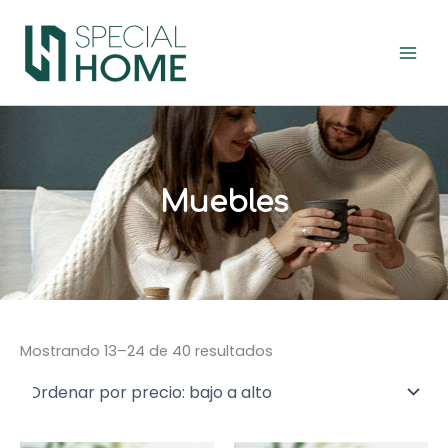
Ordenado
Ir
por
precio:
al
bajo
contenido
a
alto
Muebles
Mostrando 13–24 de 40 resultados