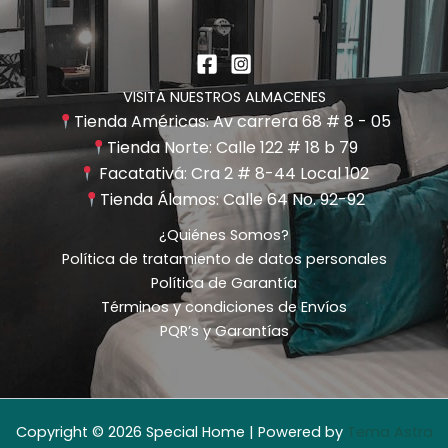
VISITA NUESTROS ALMACENES
Tienda Américas: Av carrera 68 # 8 - 05
Tienda Norte: Calle 122 # 18 b 79
Facatativá: Cra 2 # 8-44 Local 102
Tienda Álamos: Calle 64 No. 92-92
¿Quiénes Somos?
Política de tratamiento de datos personales
Política de Garantía
Términos y condiciones de Envíos
PQR’s y Garantías
Copyright © 2026 Special Home | Powered by
Tema Astra