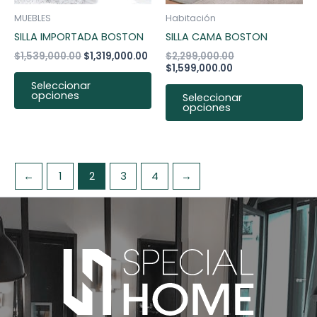
pueden
pu
MUEBLES
Habitación
elegir
ele
SILLA IMPORTADA BOSTON
SILLA CAMA BOSTON
en
en
$
1,539,000.00
$
1,319,000.00
$
2,299,000.00
la
la
$
1,599,000.00
página
pá
Seleccionar
opciones
de
de
Seleccionar
opciones
producto
pr
←
1
2
3
4
→