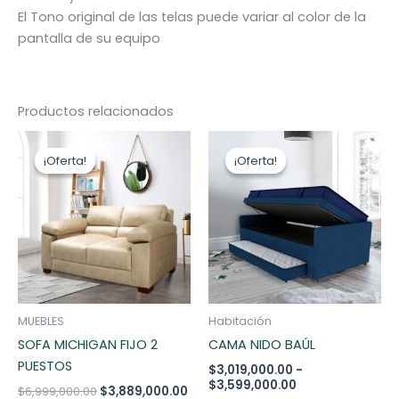
El Tono original de las telas puede variar al color de la
pantalla de su equipo
Productos relacionados
El
El
Rango
Este
Es
precio
precio
de
¡Oferta!
¡Oferta!
¡Oferta!
¡Oferta!
producto
pr
original
actual
precios:
era:
es:
tiene
desde
ti
$6,999,000.00.
$3,889,000.00.
$3,019,000.00
múltiples
mú
hasta
variantes.
va
$3,599,000.00
Las
La
opciones
op
se
se
pueden
pu
MUEBLES
Habitación
elegir
ele
SOFA MICHIGAN FIJO 2
CAMA NIDO BAÚL
en
en
PUESTOS
$
3,019,000.00
-
la
la
$
3,599,000.00
$
6,999,000.00
$
3,889,000.00
página
pá