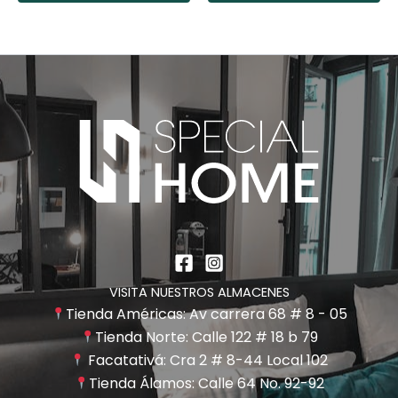
producto
pr
VISITA NUESTROS ALMACENES
Tienda Américas: Av carrera 68 # 8 - 05
Tienda Norte: Calle 122 # 18 b 79
Facatativá: Cra 2 # 8-44 Local 102
Tienda Álamos: Calle 64 No. 92-92