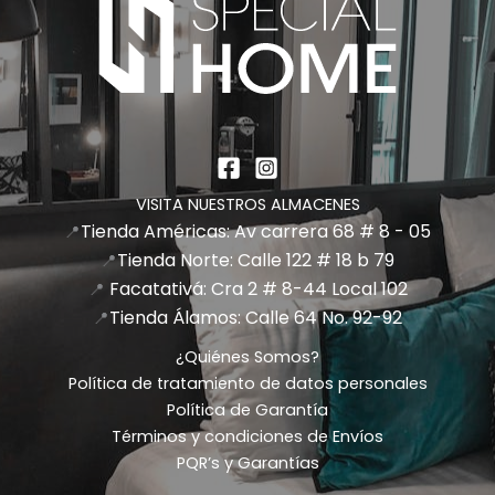
VISITA NUESTROS ALMACENES
Tienda Américas: Av carrera 68 # 8 - 05
📍
Tienda Norte: Calle 122 # 18 b 79
📍
Facatativá: Cra 2 # 8-44 Local 102
📍
Tienda Álamos: Calle 64 No. 92-92
📍
¿Quiénes Somos?
Política de tratamiento de datos personales
Política de Garantía
Términos y condiciones de Envíos
PQR’s y Garantías