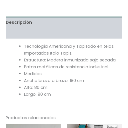
Descripción
Información adicional
Tecnología Americana y Tapizado en telas
Importadas Italo Tapiz.
Estructura: Madera inmunizada sajo secada.
Patas metálicas de resistencia industrial.
Medidas:
Ancho brazo a brazo: 180 cm
Alto: 80 cm
Largo: 90 cm
Productos relacionados
Rango
El
El
Este
Es