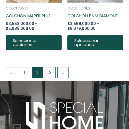
pueden
pu
COLCHONES
COLCHONES
elegir
ele
COLCHÓN MARFIL PLUS
COLCHÓN B&M DIAMOND
en
en
$
3,553,000.00
-
$
3,559,000.00
-
la
la
$
5,989,000.00
$
6,079,000.00
página
pá
de
de
Seleccionar
Seleccionar
opciones
opciones
producto
pr
←
1
2
3
→