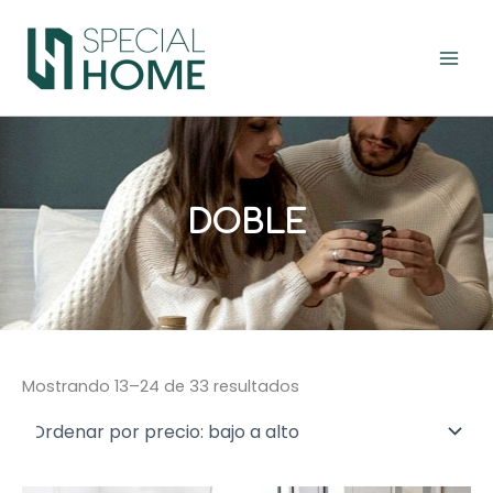
Ordenado
Ir
por
precio:
al
bajo
contenido
a
alto
DOBLE
Mostrando 13–24 de 33 resultados