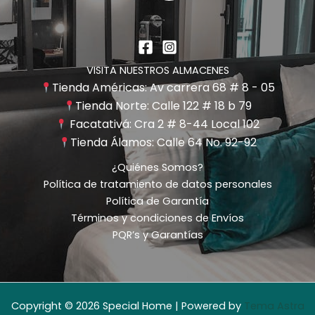
VISITA NUESTROS ALMACENES
Tienda Américas: Av carrera 68 # 8 - 05
Tienda Norte: Calle 122 # 18 b 79
Facatativá: Cra 2 # 8-44 Local 102
Tienda Álamos: Calle 64 No. 92-92
¿Quiénes Somos?
Política de tratamiento de datos personales
Política de Garantía
Términos y condiciones de Envíos
PQR’s y Garantías
Copyright © 2026 Special Home | Powered by
Tema Astra